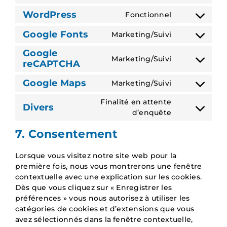
to
WordPress
Fonctionnel
Consent
service
to
convertplus
Google Fonts
Marketing/Suivi
Consent
service
to
wordpress
Google
Marketing/Suivi
service
reCAPTCHA
Consent
google-
to
fonts
Google Maps
Marketing/Suivi
service
Consent
google-
to
Finalité en attente
recaptcha
Divers
service
Consent
d’enquête
google-
to
maps
7. Consentement
service
divers
Lorsque vous visitez notre site web pour la
première fois, nous vous montrerons une fenêtre
contextuelle avec une explication sur les cookies.
Dès que vous cliquez sur « Enregistrer les
préférences » vous nous autorisez à utiliser les
catégories de cookies et d’extensions que vous
avez sélectionnés dans la fenêtre contextuelle,